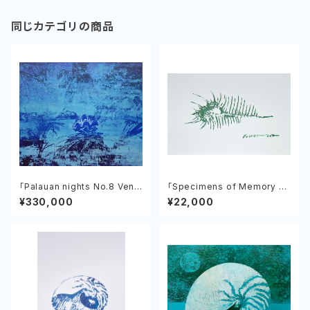
同じカテゴリの商品
「Palauan nights No.8 Venu
「Specimens of Memory N
s of the Tropics」植村友哉
o.2 Venus comb murex」
¥330,000
¥22,000
植村友哉 紙、アクリル