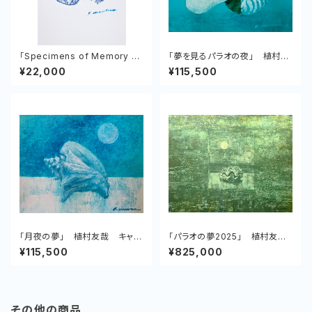
「Specimens of Memory N
「夢を見るパラオの夜」 植村友
o.1 Natilas」 植村友哉 紙、
哉 キャンバス、アクリル
¥22,000
¥115,500
アクリル
「月夜の夢」 植村友哉 キャン
「パラオの夢2025」 植村友
バス、アクリル
哉 キャンバス、アクリル
¥115,500
¥825,000
その他の商品