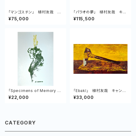
「マンゴスチン」 植村友哉 キ
「パラオの夢」 植村友哉 キャ
ャンバス、油彩
ンバス、油彩
¥75,000
¥115,500
「Specimens of Memory N
「Ebakl」 植村友哉 キャンバ
o.5 Plauan woman」 植村友
ス、アクリル
¥22,000
¥33,000
哉 紙、アクリル
CATEGORY