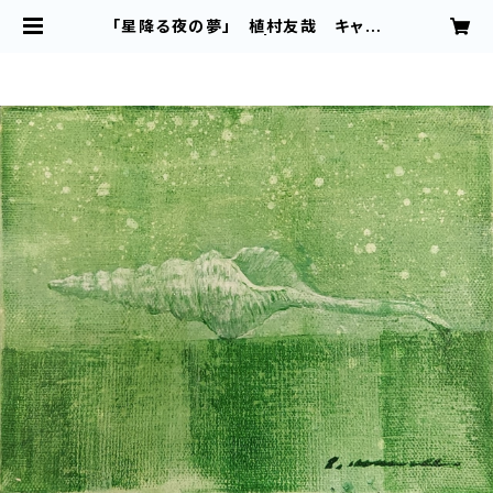
「星降る夜の夢」 植村友哉 キャン
バス、アクリル | 植村友哉