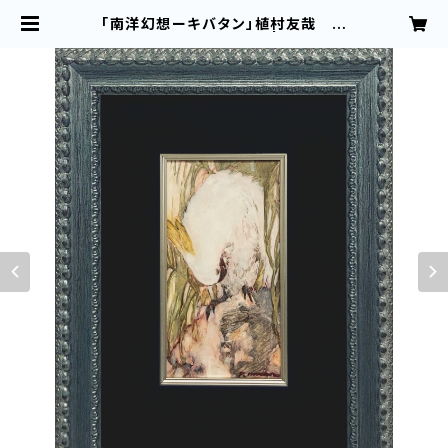
「南洋幻想ーキバタン」植村友哉 キ
ャンバス、アクリル・油彩 | 植村友哉