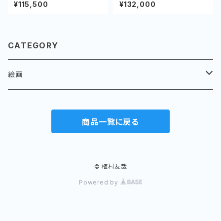
ンバス、油彩
哉 キャンバス、アクリル
¥115,500
¥132,000
CATEGORY
絵画
パラオ
商品一覧に戻る
バイ、アバイ
水滴
風景
岩に水滴
貝殻
© 植村友哉
Powered by
果実
花