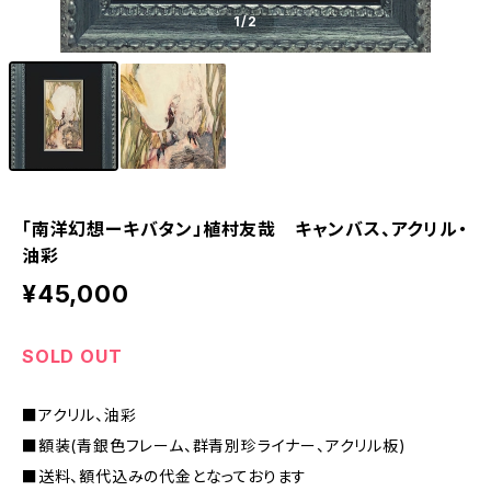
1
/2
「南洋幻想ーキバタン」植村友哉 キャンバス、アクリル・
油彩
¥45,000
SOLD OUT
■アクリル、油彩
■額装(青銀色フレーム、群青別珍ライナー、アクリル板)
■送料、額代込みの代金となっております