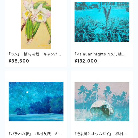
「ラン」 植村友哉 キャンバス、
「Palauan nights No.1」植村
油彩
友哉 キャンバス、アクリル
¥38,500
¥132,000
「パラオの夢」 植村友哉 キャ
「そよ風とオウムガイ」 植村友