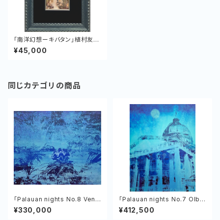
「南洋幻想ーキバタン」植村友
哉 キャンバス、アクリル・油彩
¥45,000
同じカテゴリの商品
「Palauan nights No.8 Venu
「Palauan nights No.7 Olbiil
s of the Tropics」植村友哉
Era Kelulau」植村友哉 キャン
¥330,000
¥412,500
バス、アクリル