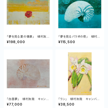
「夢を見る夏の情景」 植村友
「夢を見るパラオの夜」 植村友
哉 キャンバス、アクリル
哉 キャンバス、アクリル
¥198,000
¥115,500
「白昼夢」 植村友哉 キャンバ
「ラン」 植村友哉 キャンバス、
ス、アクリル
油彩
¥77,000
¥38,500