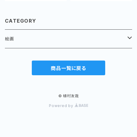
CATEGORY
絵画
パラオ
商品一覧に戻る
バイ、アバイ
水滴
風景
岩に水滴
貝殻
© 植村友哉
Powered by
果実
花
岩壁