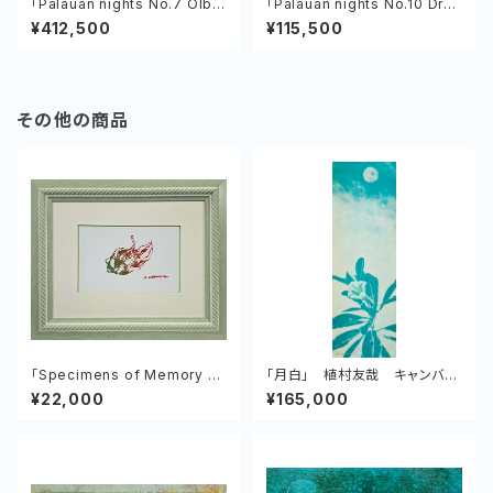
「Palauan nights No.7 Olbiil
「Palauan nights No.10 Dro
Era Kelulau」植村友哉 キャン
p Off Bar ＆ Grill」植村友哉
¥412,500
¥115,500
バス、アクリル
その他の商品
「Specimens of Memory N
「月白」 植村友哉 キャンバ
o.4 Dragon fruit」 植村友
ス、アクリル
¥22,000
¥165,000
哉 紙、アクリル