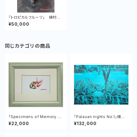
「トロピカルフルーツ」 植村友
哉 キャンバス、油彩
¥50,000
同じカテゴリの商品
「Specimens of Memory N
「Palauan nights No.1」植村
o.4 Dragon fruit」 植村友
友哉 キャンバス、アクリル
¥22,000
¥132,000
哉 紙、アクリル