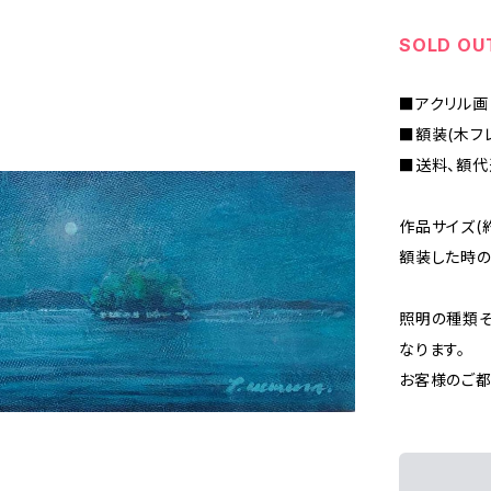
SOLD OU
■アクリル画
■額装(木フ
■送料、額代
作品サイズ(約
額装した時のサ
照明の種類
なります。
お客様のご都