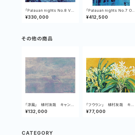
「Palauan nights No.8 Ve
「Palauan nights No.7 Ol
nus of the Tropics」植村
iil Era Kelulau」植村友哉 キ
¥330,000
¥412,500
友哉
ャンバス、アクリル
その他の商品
「涼風」 植村友哉 キャンバ
「フウラン」 植村友哉 キャ
ス、アクリル
ンバス、油彩
¥132,000
¥77,000
CATEGORY