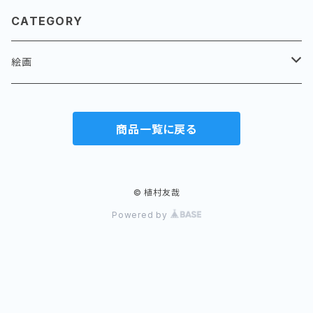
CATEGORY
絵画
パラオ
商品一覧に戻る
バイ、アバイ
水滴
風景
岩に水滴
貝殻
© 植村友哉
Powered by
果実
花
岩壁