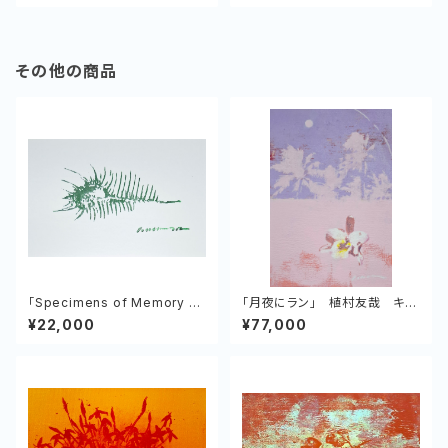
その他の商品
「Specimens of Memory N
「月夜にラン」 植村友哉 キャ
o.2 Venus comb murex」
ンバス、アクリル
¥22,000
¥77,000
植村友哉 紙、アクリル