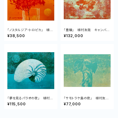
「ノスタルジア・トロピカ」 植村
「豊穣」 植村友哉 キャンバ
友哉 キャンバス、アクリル
ス、アクリル
¥38,500
¥132,000
「夢を見るパラオの夜」 植村友
「サモトラケ島の夜」 植村友
哉 キャンバス、アクリル
哉 キャンバス、アクリル
¥115,500
¥77,000