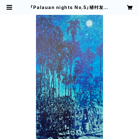
「Palauan nights No.5」植村友哉
キャンバス、アクリル | 植村友哉