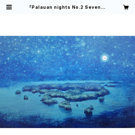
「Palauan nights No.2 Seventy
Islands」植村友哉 キャンバス、アク
リル | 植村友哉