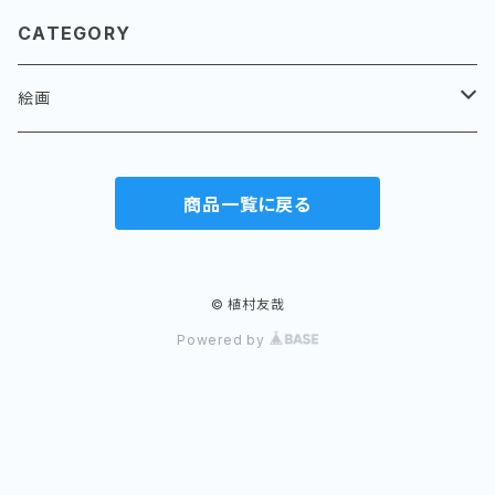
CATEGORY
絵画
パラオ
商品一覧に戻る
バイ、アバイ
水滴
風景
岩に水滴
貝殻
© 植村友哉
Powered by
果実
花
岩壁