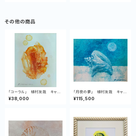
その他の商品
「コーラル」 植村友哉 キャン
「月夜の夢」 植村友哉 キャン
バス、油彩
バス、アクリル
¥38,000
¥115,500