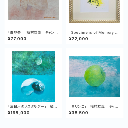
「白昼夢」 植村友哉 キャンバ
「Specimens of Memory N
ス、アクリル
o.3 Oriental butterflyfish」
¥77,000
¥22,000
植村友哉 紙、アクリル
「三日月のノスタルジー」 植村
「青リンゴ」 植村友哉 キャン
友哉 キャンバス、アクリル
バス、アクリル
¥198,000
¥38,500