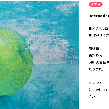
残り1点
Internatio
■アクリル画
■作品サイズ 
額装済み
送料込み
照明の種類
なります。
※実物を一度
けいたします
さい。