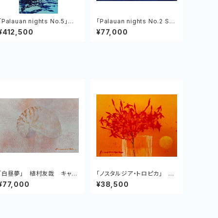
「Palauan nights No.5」植
「Palauan nights No.2 Se
村友哉 キャンバス、アクリル
venty Islands」植村友哉 キ
¥412,500
¥77,000
ャンバス、アクリル
「白昼夢」 植村友哉 キャン
「ノスタルジア・トロピカ」 植
バス、アクリル
村友哉 キャンバス、アクリル
¥77,000
¥38,500