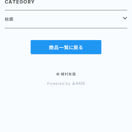
CATEGORY
絵画
パラオ
商品一覧に戻る
バイ、アバイ
水滴
風景
岩に水滴
貝殻
© 植村友哉
Powered by
果実
花
岩壁
岩