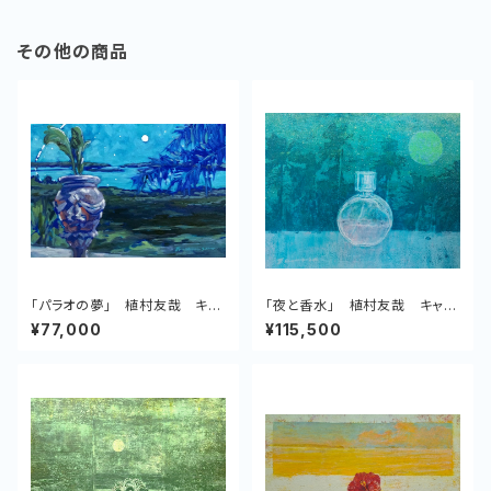
その他の商品
「パラオの夢」 植村友哉 キャ
「夜と香水」 植村友哉 キャン
ンバス、油彩
バス、アクリル
¥77,000
¥115,500