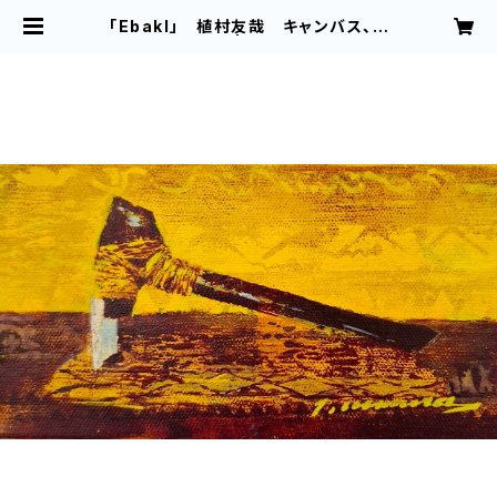
「Ebakl」 植村友哉 キャンバス、ア
クリル | 植村友哉