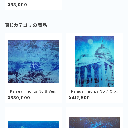
ス、アクリル
¥33,000
同じカテゴリの商品
「Palauan nights No.8 Venu
「Palauan nights No.7 Olbiil
s of the Tropics」植村友哉
Era Kelulau」植村友哉 キャン
¥330,000
¥412,500
バス、アクリル